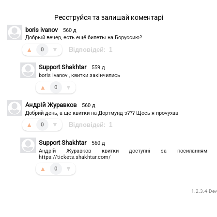
Реєструйся та залишай коментарі
boris ivanov
560 д
Добрый вечер, есть ещё билеты на Боруссию?
▲
▼
Відповідей:
1
0
Support Shakhtar
559 д
boris ivanov , квитки закінчились
▲
▼
0
АндрIй Журавков
560 д
Добрий день, а ще квитки на Дортмунд э??? Щось я прочухав
▲
▼
Відповідей:
1
0
Support Shakhtar
560 д
АндрIй Журавков квитки доступні за посиланням
https://tickets.shakhtar.com/
▲
▼
0
1.2.3.4-Dev