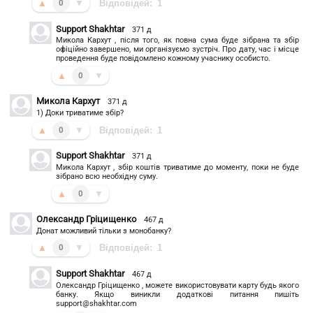
▲
▼
Відповідей:
1
0
Support Shakhtar
371 д
Микола Кархут , після того, як повна сума буде зібрана та збір
офіційно завершено, ми організуємо зустріч. Про дату, час і місце
проведення буде повідомлено кожному учаснику особисто.
▲
▼
0
Микола Кархут
371 д
1) Доки триватиме збір?
▲
▼
Відповідей:
1
0
Support Shakhtar
371 д
Микола Кархут , збір коштів триватиме до моменту, поки не буде
зібрано всю необхідну суму.
▲
▼
0
Олександр Гріцищенко
467 д
Донат можливий тільки з монобанку?
▲
▼
Відповідей:
1
0
Support Shakhtar
467 д
Олександр Гріцищенко , можете використовувати карту будь якого
банку. Якщо виникли додаткові питання пишіть
support@shakhtar.com