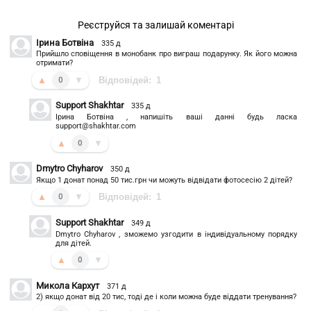
Реєструйся та залишай коментарі
Ірина Ботвіна
335 д
Прийшло сповіщення в монобанк про виграш подарунку. Як його можна
отримати?
▲
▼
Відповідей:
1
0
Support Shakhtar
335 д
Ірина Ботвіна , напишіть ваші данні будь ласка
support@shakhtar.com
▲
▼
0
Dmytro Chyharov
350 д
Якщо 1 донат понад 50 тис.грн чи можуть відвідати фотосесію 2 дітей?
▲
▼
Відповідей:
1
0
Support Shakhtar
349 д
Dmytro Chyharov , зможемо узгодити в індивідуальному порядку
для дітей.
▲
▼
0
Микола Кархут
371 д
2) якщо донат від 20 тис, тоді де і коли можна буде віддати тренування?